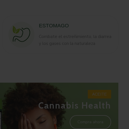
ESTOMAGO
Combate el estreñimiento, la diarrea
y los gases con la naturaleza
ACEITE
Cannabis Health
Compra ahora