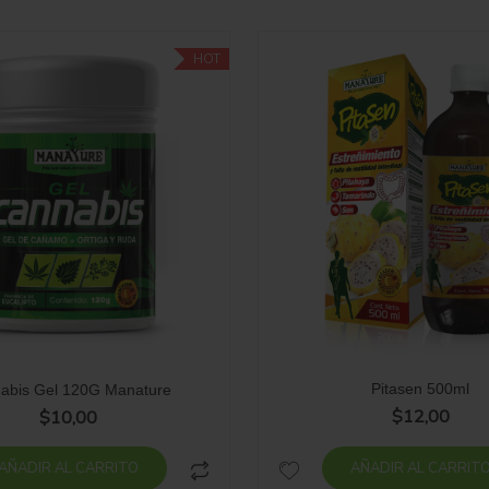
HOT
Pitasen 500ml
abis Gel 120G Manature
$
12,00
$
10,00
AÑADIR AL CARRITO
AÑADIR AL CARRIT