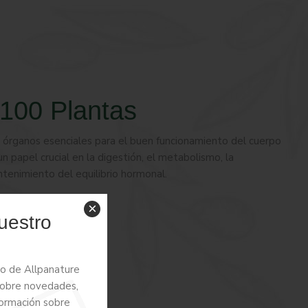
00 Plantas
s órganos esenciales para el buen funcionamiento del cuerpo
papel crucial en la digestión, el metabolismo, la
ntenimiento del equilibrio hormonal.
×
uestro
reo de Allpanature
 sobre novedades,
formación sobre