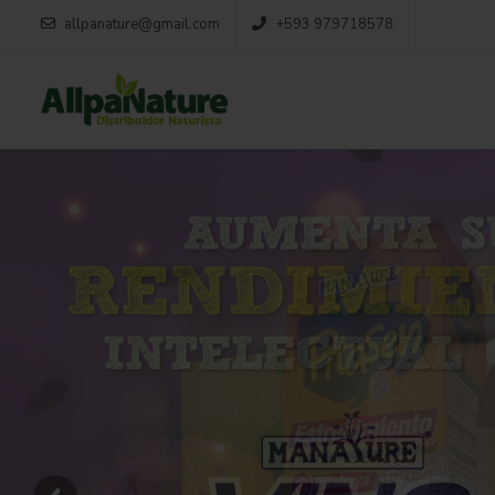
allpanature@gmail.com
+593 979718578