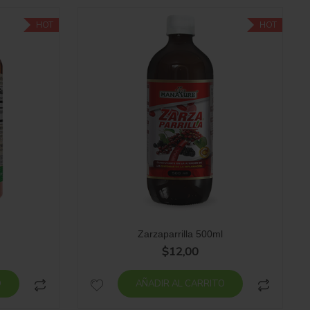
HOT
HOT
g
Zarzaparrilla 500ml
$
12,00
O
AÑADIR AL CARRITO