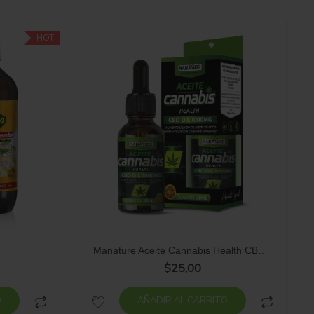
HOT
Manature Aceite Cannabis Health CBD OIL 1000MG gotero 30ml
$
25,00
O
AÑADIR AL CARRITO