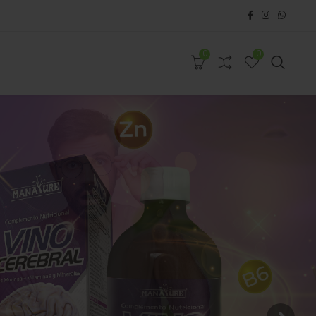
0
0
0
0
A
BLOG
TIENDA
CONTÁCTENOS