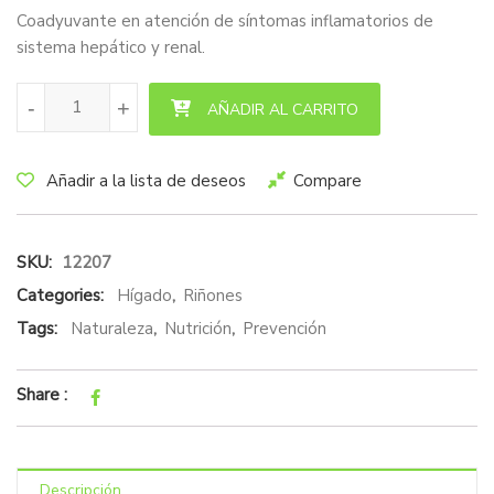
Coadyuvante en atención de síntomas inflamatorios de
sistema hepático y renal.
100 Plantas Jhaypure 500ml cantidad
-
+
AÑADIR AL CARRITO
Añadir a la lista de deseos
Compare
SKU:
12207
Categories:
Hígado
,
Riñones
Tags:
Naturaleza
,
Nutrición
,
Prevención
Share :
Descripción