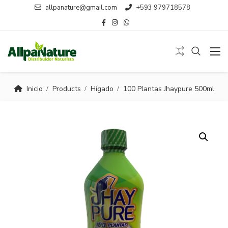
allpanature@gmail.com
+593 979718578
Inicio
Products
Hígado
100 Plantas Jhaypure 500ml