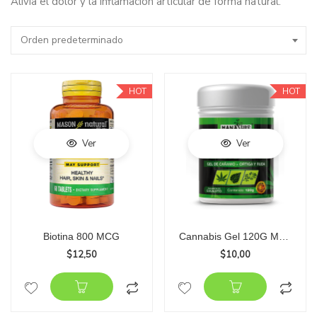
Alivia el dolor y la inflamación articular de forma natural.
Orden predeterminado
HOT
HOT
Ver
Ver
Biotina 800 MCG
Cannabis Gel 120G Manature
$
12,50
$
10,00