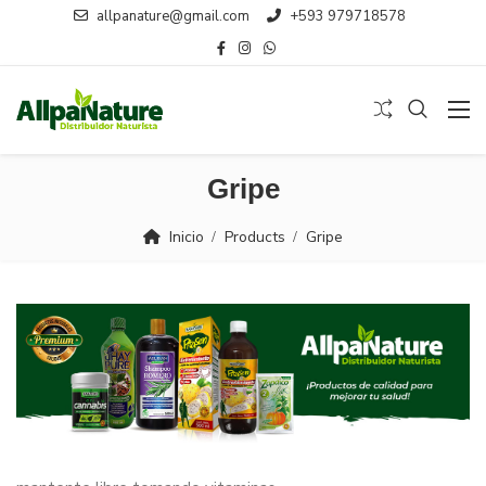
allpanature@gmail.com
+593 979718578
Gripe
Inicio
Products
Gripe